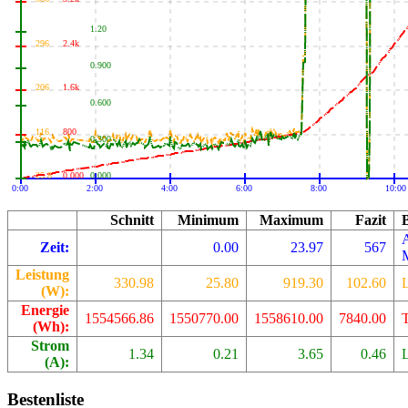
1.20
296
2.4k
0.900
206
1.6k
0.600
116
800
0.300
25.8
0.000
0.000
0:00
2:00
4:00
6:00
8:00
10:00
Schnitt
Minimum
Maximum
Fazit
Zeit:
0.00
23.97
567
Leistung
330.98
25.80
919.30
102.60
L
(W):
Energie
1554566.86
1550770.00
1558610.00
7840.00
(Wh):
Strom
1.34
0.21
3.65
0.46
L
(A):
Bestenliste