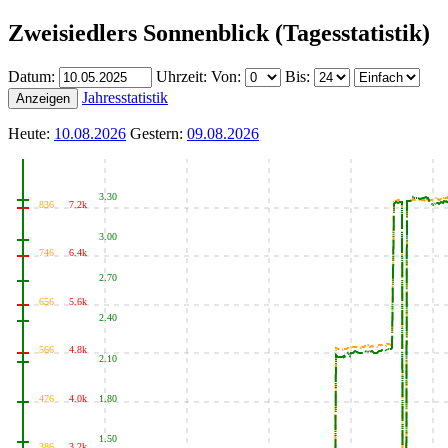
Zweisiedlers Sonnenblick (Tagesstatistik)
Datum:
Uhrzeit:
Von:
Bis:
Jahresstatistik
Anzeigen
Heute:
10.08.2026
Gestern:
09.08.2026
3.30
836
7.2k
3.00
746
6.4k
2.70
656
5.6k
2.40
566
4.8k
2.10
476
4.0k
1.80
1.50
386
3.2k