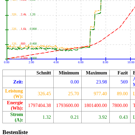
326
2.4k
1.20
226
1.6k
0.800
126
800
0.400
25.7
0.000
0.000
0:00
2:00
4:00
6:00
8:00
10:00
Schnitt
Minimum
Maximum
Fazit
Zeit:
0.00
23.98
569
Leistung
326.45
25.70
977.40
89.00
L
(W):
Energie
1797404.38
1793600.00
1801400.00
7800.00
(Wh):
Strom
1.32
0.21
3.92
0.43
L
(A):
Bestenliste