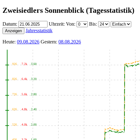
Zweisiedlers Sonnenblick (Tagesstatistik)
Datum:
Uhrzeit:
Von:
Bis:
Jahresstatistik
Anzeigen
Heute:
09.08.2026
Gestern:
08.08.2026
926
7.2k
3.60
826
6.4k
3.20
726
5.6k
2.80
626
4.8k
2.40
526
4.0k
2.00
426
3.2k
1.60