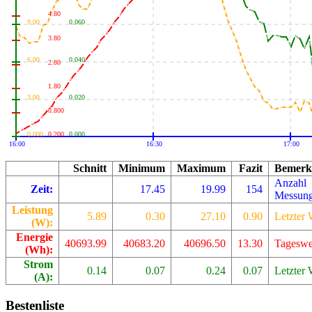
4.80
9.00
0.060
3.80
6.00
0.040
2.80
1.80
3.00
0.020
0.800
0.000
0.200
0.000
16:00
16:30
17:00
Schnitt
Minimum
Maximum
Fazit
Bemerk
Anzahl
Zeit:
17.45
19.99
154
Messun
Leistung
5.89
0.30
27.10
0.90
Letzter 
(W):
Energie
40693.99
40683.20
40696.50
13.30
Tageswe
(Wh):
Strom
0.14
0.07
0.24
0.07
Letzter 
(A):
Bestenliste