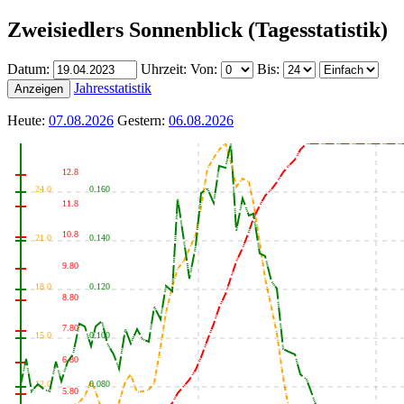
Zweisiedlers Sonnenblick (Tagesstatistik)
Datum:
Uhrzeit:
Von:
Bis:
Jahresstatistik
Anzeigen
Heute:
07.08.2026
Gestern:
06.08.2026
12.8
24.0
0.160
11.8
10.8
21.0
0.140
9.80
18.0
0.120
8.80
7.80
15.0
0.100
6.80
12.0
0.080
5.80